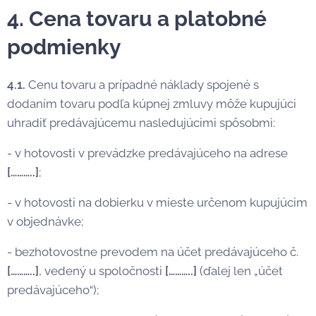
4. Cena tovaru a platobné
podmienky
4.1.
Cenu tovaru a prípadné náklady spojené s
dodaním tovaru podľa kúpnej zmluvy môže kupujúci
uhradiť predávajúcemu nasledujúcimi spôsobmi:
- v hotovosti v prevádzke predávajúceho na adrese
[………..]
;
- v hotovosti na dobierku v mieste určenom kupujúcim
v objednávke;
- bezhotovostne prevodem na účet predávajúceho č.
[………..]
, vedený u spoločnosti
[………..]
(ďalej len „účet
predávajúceho“);