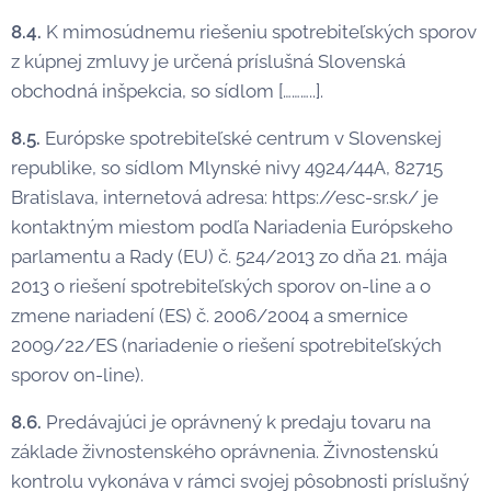
8.4.
K mimosúdnemu riešeniu spotrebiteľských sporov
z kúpnej zmluvy je určená príslušná Slovenská
obchodná inšpekcia, so sídlom [………..].
8.5.
Európske spotrebiteľské centrum v Slovenskej
republike, so sídlom Mlynské nivy 4924/44A, 82715
Bratislava, internetová adresa: https://esc-sr.sk/ je
kontaktným miestom podľa Nariadenia Európskeho
parlamentu a Rady (EU) č. 524/2013 zo dňa 21. mája
2013 o riešení spotrebiteľských sporov on-line a o
zmene nariadení (ES) č. 2006/2004 a smernice
2009/22/ES (nariadenie o riešení spotrebiteľských
sporov on-line).
8.6.
Predávajúci je oprávnený k predaju tovaru na
základe živnostenského oprávnenia. Živnostenskú
kontrolu vykonáva v rámci svojej pôsobnosti príslušný