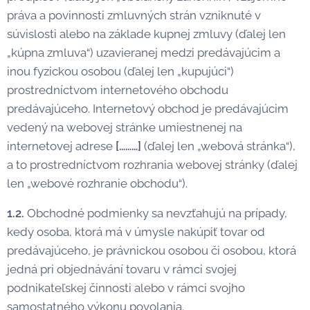
práva a povinnosti zmluvných strán vzniknuté v
súvislosti alebo na základe kupnej zmluvy (ďalej len
„kúpna zmluva“) uzavieranej medzi predávajúcim a
inou fyzickou osobou (ďalej len „kupujúci“)
prostredníctvom internetového obchodu
predávajúceho. Internetový obchod je predávajúcim
vedený na webovej stránke umiestnenej na
internetovej adrese
[………]
(ďalej len „webová stránka“),
a to prostredníctvom rozhrania webovej stránky (ďalej
len „webové rozhranie obchodu“).
1.2.
Obchodné podmienky sa nevzťahujú na prípady,
kedy osoba, ktorá má v úmysle nakúpiť tovar od
predávajúceho, je právnickou osobou či osobou, ktorá
jedná pri objednávání tovaru v rámci svojej
podnikateľskej činnosti alebo v rámci svojho
samostatného výkonu povolania.