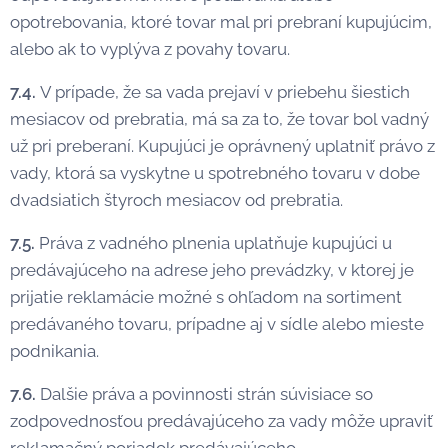
opotrebovania, ktoré tovar mal pri prebraní kupujúcim,
alebo ak to vyplýva z povahy tovaru.
7.4.
V prípade, že sa vada prejaví v priebehu šiestich
mesiacov od prebratia, má sa za to, že tovar bol vadný
už pri preberaní. Kupujúci je oprávnený uplatniť právo z
vady, ktorá sa vyskytne u spotrebného tovaru v dobe
dvadsiatich štyroch mesiacov od prebratia.
7.5.
Práva z vadného plnenia uplatňuje kupujúci u
predávajúceho na adrese jeho prevádzky, v ktorej je
prijatie reklamácie možné s ohľadom na sortiment
predávaného tovaru, prípadne aj v sídle alebo mieste
podnikania.
7.6.
Dalšie práva a povinnosti strán súvisiace so
zodpovednosťou predávajúceho za vady môže upraviť