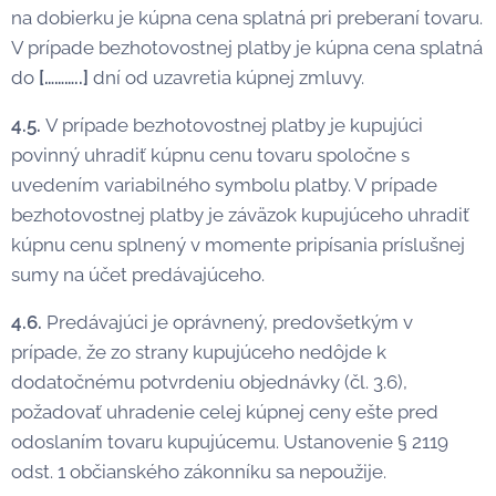
na dobierku je kúpna cena splatná pri preberaní tovaru.
V prípade bezhotovostnej platby je kúpna cena splatná
do
[………..]
dní od uzavretia kúpnej zmluvy.
4.5.
V prípade bezhotovostnej platby je kupujúci
povinný uhradiť kúpnu cenu tovaru spoločne s
uvedením variabilného symbolu platby. V prípade
bezhotovostnej platby je záväzok kupujúceho uhradiť
kúpnu cenu splnený v momente pripísania príslušnej
sumy na účet predávajúceho.
4.6.
Predávajúci je oprávnený, predovšetkým v
prípade, že zo strany kupujúceho nedôjde k
dodatočnému potvrdeniu objednávky (čl. 3.6),
požadovať uhradenie celej kúpnej ceny ešte pred
odoslaním tovaru kupujúcemu. Ustanovenie § 2119
odst. 1 občianského zákonníku sa nepoužije.