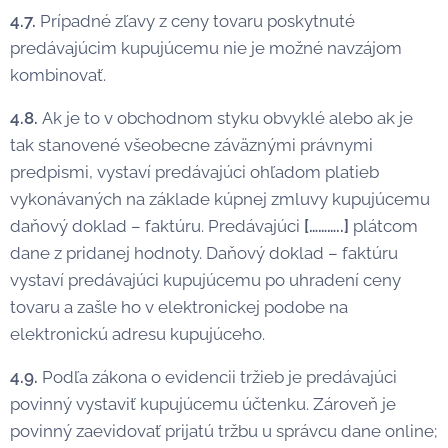
4.7.
Prípadné zľavy z ceny tovaru poskytnuté
predávajúcim kupujúcemu nie je možné navzájom
kombinovať.
4.8.
Ak je to v obchodnom styku obvyklé alebo ak je
tak stanovené všeobecne záväznými právnymi
predpismi, vystaví predávajúci ohľadom platieb
vykonávaných na základe kúpnej zmluvy kupujúcemu
daňový doklad – faktúru. Predávajúci
[………..]
plátcom
dane z pridanej hodnoty. Daňový doklad – faktúru
vystaví predávajúci kupujúcemu po uhradení ceny
tovaru a zašle ho v elektronickej podobe na
elektronickú adresu kupujúceho.
4.9.
Podľa zákona o evidencii tržieb je predávajúci
povinný vystaviť kupujúcemu účtenku. Zároveň je
povinný zaevidovať prijatú tržbu u správcu dane online;