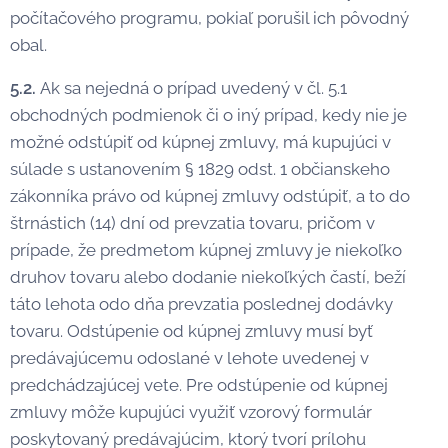
počítačového programu, pokiaľ porušil ich pôvodný
obal.
5.2.
Ak sa nejedná o prípad uvedený v čl. 5.1
obchodných podmienok či o iný prípad, kedy nie je
možné odstúpiť od kúpnej zmluvy, má kupujúci v
súlade s ustanovením § 1829 odst. 1 občianskeho
zákonníka právo od kúpnej zmluvy odstúpiť, a to do
štrnástich (14) dní od prevzatia tovaru, pričom v
prípade, že predmetom kúpnej zmluvy je niekoľko
druhov tovaru alebo dodanie niekoľkých častí, beží
táto lehota odo dňa prevzatia poslednej dodávky
tovaru. Odstúpenie od kúpnej zmluvy musí byť
predávajúcemu odoslané v lehote uvedenej v
predchádzajúcej vete. Pre odstúpenie od kúpnej
zmluvy môže kupujúci využiť vzorový formulár
poskytovaný predávajúcim, ktorý tvorí prílohu