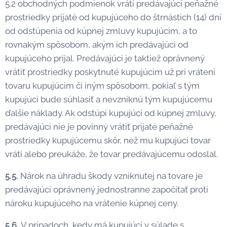
5.2 obchodných podmienok vráti predávajúci peňažné
prostriedky prijaté od kupujúceho do štrnástich (14) dní
od odstúpenia od kúpnej zmluvy kupujúcim, a to
rovnakým spôsobom, akým ich predávajúci od
kupujúceho prijal. Predávajúci je taktiež oprávnený
vrátiť prostriedky poskytnuté kupujúcim už pri vrátení
tovaru kupujúcim či iným spôsobom, pokiaľ s tým
kupujúci bude súhlasiť a nevzniknú tým kupujúcemu
ďalšie náklady. Ak odstúpi kupujúci od kúpnej zmluvy,
predávajúci nie je povinný vrátiť prijaté peňažné
prostriedky kupujúcemu skôr, než mu kupujúci tovar
vráti alebo preukáže, že tovar predávajúcemu odoslal.
5.5.
Nárok na úhradu škody vzniknutej na tovare je
predávajúci oprávnený jednostranne započítať proti
nároku kupujúceho na vrátenie kúpnej ceny.
5.6.
V prípadoch, kedy má kupujúci v súlade s