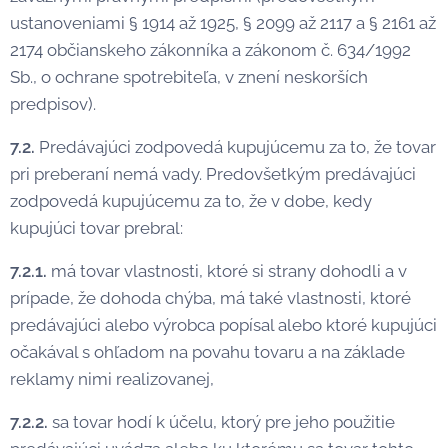
ustanoveniami § 1914 až 1925, § 2099 až 2117 a § 2161 až
2174 občianskeho zákonníka a zákonom č. 634/1992
Sb., o ochrane spotrebiteľa, v znení neskorších
predpisov).
7.2.
Predávajúci zodpovedá kupujúcemu za to, že tovar
pri preberaní nemá vady. Predovšetkým predávajúci
zodpovedá kupujúcemu za to, že v dobe, kedy
kupujúci tovar prebral:
7.2.1.
má tovar vlastnosti, ktoré si strany dohodli a v
prípade, že dohoda chýba, má také vlastnosti, ktoré
predávajúci alebo výrobca popísal alebo ktoré kupujúci
očakával s ohľadom na povahu tovaru a na základe
reklamy nimi realizovanej,
7.2.2.
sa tovar hodí k účelu, ktorý pre jeho použitie