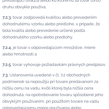
predávajúci uvádza alebo ku ktorému sa tovar tohto
druhu obvykle používa,
7.2.3.
tovar zodpovedá kvalitou alebo prevedením
dohodnutému vzorku alebo predlohe, v prípade, že
bola kvalita alebo prevedenie určené podľa
dohodnutého vzorku alebo predlohy,
7.2.4.
je tovar v odpovedajúcom množstve, miere
alebo hmotnosti a
7.2.5.
tovar vyhovuje požiadavkám právnych predpisov.
7.3.
Ustanovenia uvedené v čl. 7.2 obchodných
podmienok sa nepoužijú pri tovare predávanom za
nižšiu cenu na vadu, kvôli ktorej byla nižšia cena
dohodnutá, na opotrebovanie tovaru spôsobené jeho
obvyklým používaním, pri použitom tovare na vadu
odpovedajúcemu miere používania alebo