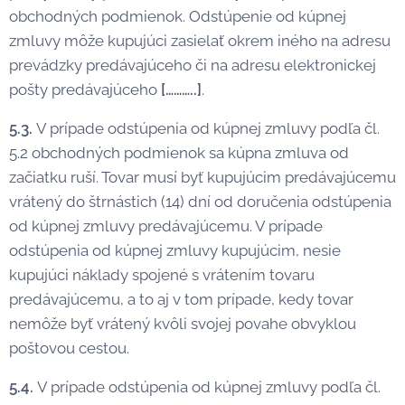
obchodných podmienok. Odstúpenie od kúpnej
zmluvy môže kupujúci zasielať okrem iného na adresu
prevádzky predávajúceho či na adresu elektronickej
pošty predávajúceho
[………..]
.
5.3.
V prípade odstúpenia od kúpnej zmluvy podľa čl.
5.2 obchodných podmienok sa kúpna zmluva od
začiatku ruší. Tovar musí byť kupujúcim predávajúcemu
vrátený do štrnástich (14) dní od doručenia odstúpenia
od kúpnej zmluvy predávajúcemu. V prípade
odstúpenia od kúpnej zmluvy kupujúcim, nesie
kupujúci náklady spojené s vrátením tovaru
predávajúcemu, a to aj v tom prípade, kedy tovar
nemôže byť vrátený kvôli svojej povahe obvyklou
poštovou cestou.
5.4.
V prípade odstúpenia od kúpnej zmluvy podľa čl.