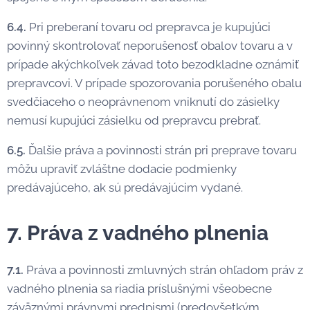
6.4.
Pri preberaní tovaru od prepravca je kupujúci
povinný skontrolovať neporušenosť obalov tovaru a v
prípade akýchkoľvek závad toto bezodkladne oznámiť
prepravcovi. V prípade spozorovania porušeného obalu
svedčiaceho o neoprávnenom vniknutí do zásielky
nemusí kupujúci zásielku od prepravcu prebrať.
6.5.
Ďalšie práva a povinnosti strán pri preprave tovaru
môžu upraviť zvláštne dodacie podmienky
predávajúceho, ak sú predávajúcim vydané.
7. Práva z vadného plnenia
7.1.
Práva a povinnosti zmluvných strán ohľadom práv z
vadného plnenia sa riadia príslušnými všeobecne
záväznými právnymi predpismi (predovšetkým