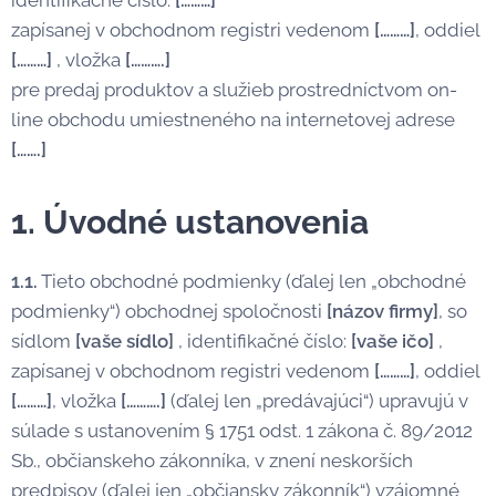
identifikačné číslo:
[………]
zapísanej v obchodnom registri vedenom
[………]
, oddiel
[………]
, vložka
[……….]
pre predaj produktov a služieb prostredníctvom on-
line obchodu umiestneného na internetovej adrese
[…….]
1. Úvodné ustanovenia
1.1.
Tieto obchodné podmienky (ďalej len „obchodné
podmienky“) obchodnej spoločnosti
[názov firmy]
, so
sídlom
[vaše sídlo]
, identifikačné číslo:
[vaše ičo]
,
zapísanej v obchodnom registri vedenom
[………]
, oddiel
[………]
, vložka
[……….]
(ďalej len „predávajúci“) upravujú v
súlade s ustanovením § 1751 odst. 1 zákona č. 89/2012
Sb., občianskeho zákonníka, v znení neskorších
predpisov (ďalej jen „občiansky zákonník“) vzájomné