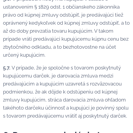
ustanovením § 1829 odst. 1 občianskeho zákonníka
právo od kúpnej zmluvy odstúpiť, je predávajúci tiež
oprávnený kedykoľvek od kúpnej zmluvy odstúpiť, a to
až do doby prevzatia tovaru kupujúcim. V takom
prípade vráti predávajúci kupujúcemu kúpnu cenu bez
zbytočného odkladu, a to bezhotovostne na účet
určený kupujúcim.
5.7.
V prípade, že je spoločne s tovarom poskytnutý
kupujúcemu darček, je darovacia zmluva medzi
predávajúcim a kupujúcim uzavretá s rozväzovacou
podmienkou, že ak dôjde k odstúpeniu od kúpnej
zmluvy kupujúcim, stráca darovacia zmluva ohľadom
takéhoto darčeku účinnosť a kupujúci je povinný spolu
s tovarom predávajúcemu vrátiť aj poskytnutý darček.