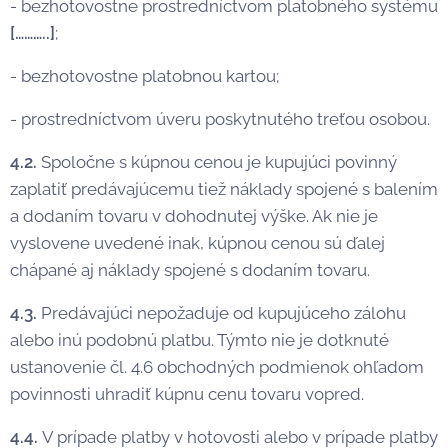
- bezhotovostne prostredníctvom platobného systému
[………..]
;
- bezhotovostne platobnou kartou;
- prostredníctvom úveru poskytnutého treťou osobou.
4.2.
Spoločne s kúpnou cenou je kupujúci povinný
zaplatiť predávajúcemu tiež náklady spojené s balením
a dodaním tovaru v dohodnutej výške. Ak nie je
vyslovene uvedené inak, kúpnou cenou sú ďalej
chápané aj náklady spojené s dodaním tovaru.
4.3.
Predávajúci nepožaduje od kupujúceho zálohu
alebo inú podobnú platbu. Týmto nie je dotknuté
ustanovenie čl. 4.6 obchodných podmienok ohľadom
povinnosti uhradiť kúpnu cenu tovaru vopred.
4.4.
V prípade platby v hotovosti alebo v prípade platby