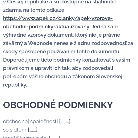
v Českej republike a sú dostupné na stiahnutie
zdarma na tomto odkaze:
https://www.apek.cz/clanky/apek-vzorove-
obchodni-podminky-aktualizovany
. Jedná sa o
výhradne vzorový dokument, ktorý nie je právne
záväzný a Webnode nenesie žiadnu zodpovednosť za
škody spôsobené používáním tohto dokumentu.
Doporučujeme tieto podmienky konzultovať s vašim
právnikom a upraviť ich tak, aby zodpovedali
potrebám vášho obchodu a zákonom Slovenskej
republiky.
OBCHODNÉ PODMIENKY
obchodnej spoločnosti
[………]
so sídlom
[…….]