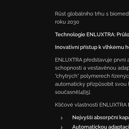
Růst globálního trhu s biome
roku 2030
Technologie ENLUXTRA: Průlo
Inovativní přístup k vlhkému h
ENLUXTRA představuje první a 
schopností a vestavěnou adapti
"chytrých" polymerech řízený
automaticky přizpůsobit svou 
současně[4][5].
Klíčové vlastnosti ENLUXTRA t
Nejvyšší absorpční kap
Automatickou adaptac