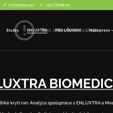
info@aiclinic.care
+420 776 566 661
Služby
ENLUXTRA
PRO LÉKÁRNY
Naše práce
LUXTRA BIOMEDIC
lhké krytí ran: Analýza spolupráce s ENLUXTRA a Med