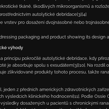
krotické tkáně, škodlivých mikroorganismů a rozlože
rostřednictvím autolytické debridace[3][4]
e vrstev pro dosažení dvojnásobné nebo trojnásobné 
dressing packaging and product showing its design a
ické výhody
principu pokročilé autolytické debridace, kdy přiro
é je absorbuje spolu s exsudátem[3][10]. Na rozdíl o
e zlikvidované produkty tohoto procesu, takže rana 
al, jeden z předních amerických zdravotnických zaří
ních výsledcích klinického hodnocení[11]. Podle Ossi
s výsledky dosažených u pacientů s chronickými rana