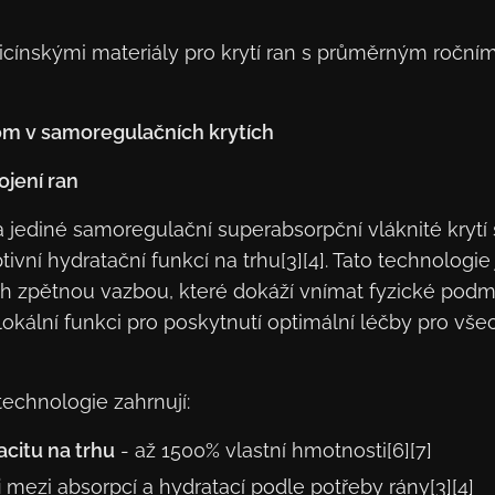
dicínskými materiály pro krytí ran s průměrným ročn
m v samoregulačních krytích
ojení ran
jediné samoregulační superabsorpční vláknité krytí s
vní hydratační funkcí na trhu[3][4]. Tato technologie
ch zpětnou vazbou, které dokáží vnímat fyzické pod
lokální funkci pro poskytnutí optimální léčby pro vš
echnologie zahrnují:
acitu na trhu
- až 1500% vlastní hmotnosti[6][7]
i
mezi absorpcí a hydratací podle potřeby rány[3][4]