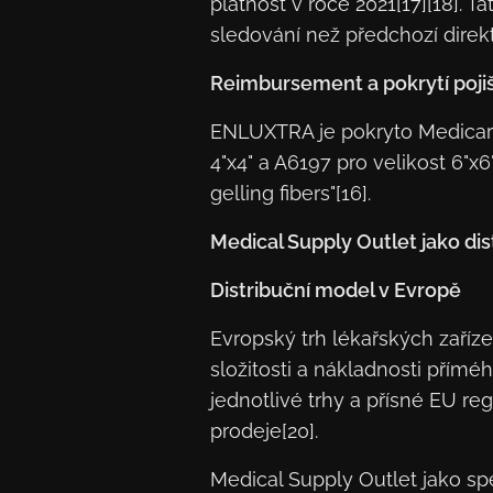
platnost v roce 2021[17][18]. 
sledování než předchozí direkti
Reimbursement a pokrytí poji
ENLUXTRA je pokryto Medicare
4"x4" a A6197 pro velikost 6"x6
gelling fibers"[16].
Medical Supply Outlet jako dis
Distribuční model v Evropě
Evropský trh lékařských zaříze
složitosti a nákladnosti přímé
jednotlivé trhy a přísné EU reg
prodeje[20].
Medical Supply Outlet jako sp