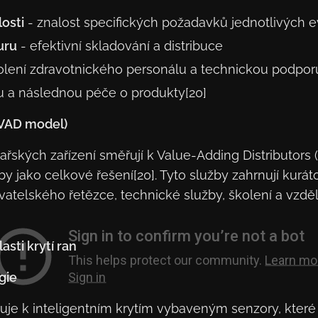
losti
- znalost specifických požadavků jednotlivých 
uru
- efektivní skladování a distribuce
olení zdravotnického personálu a technickou podpor
u a následnou péče o produkty[20]
(VAD model)
ařských zařízení směřují k Value-Adding Distributors (
by jako celkové řešení[20]. Tyto služby zahrnují kurát
avatelského řetězce, technické služby, školení a vzd
sti krytí ran
gie
je k inteligentním krytím vybaveným senzory, kter