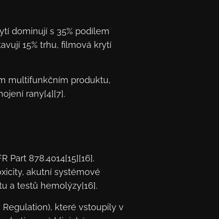
ytí dominují s 35% podílem
vují 15% trhu, filmová krytí
m multifunkčním produktu,
jení rany[4][7].
 Part 878.4014[15][16].
icity, akutní systémové
tu a testů hemolýzy[16].
Regulation), které vstoupily v