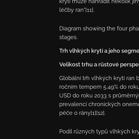
krytí může nahradit několik j
léčby ran"[11].
Diagram showing the four phas
stages.
Trh vlhkých krytí a jeho segm
Velikost trhu a růstové perspe
Globální trh vlhkých krytí ra
ročním tempem 5,49% do roku 2
USD do roku 2033 s průměrným 
prevalencí chronických onem
péče o rány[1][12].
Podíl různých typů vlhkých kry