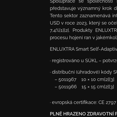
Spolupráce se společností 
představuje významný krok do
Tento sektor zaznamenává int
USD v roce 2023, který se oče
7,4%[1][2]. Produkty ENLUXT
procesu hojení ran v jakémkoli
ENLUXTRA Smart Self-Adapti
· registrováno u SÚKL – potvrze
· distribuční (úhradové) kódy 
– 5011967 10 × 10 cm[2][3]
– 5011966 15 × 15 cm[2][3]
· evropská certifikace: CE 279
PLNĚ HRAZENO ZDRAVOTNÍ PO