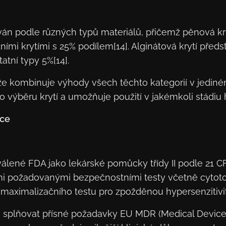
ván podle různých typů materiálů, přičemž pěnová kr
mi krytími s 25% podílem[14]. Alginátová krytí předsta
atní typy 5%[14].
e kombinuje výhody všech těchto kategorií v jediné
 výběru krytí a umožňuje použití v jakémkoli stádiu ho
nce
ené FDA jako lekárské pomůcky třídy II podle 21 CFR
i požadovanými bezpečnostními testy včetně cytotox
ty, maximalizačního testu pro zpožděnou hypersenzitivi
an splňovat přísné požadavky EU MDR (Medical Device 