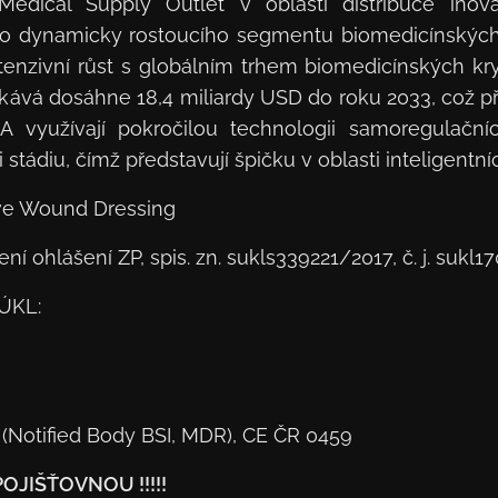
Medical Supply Outlet v oblasti distribuce ino
 dynamicky rostoucího segmentu biomedicínských m
enzivní růst s globálním trhem biomedicínských kryt
kává dosáhne 18,4 miliardy USD do roku 2033, což p
RA využívají pokročilou technologii samoregulační
 stádiu, čímž představují špičku v oblasti inteligentn
ve Wound Dressing
ní ohlášení ZP, spis. zn. sukls339221/2017, č. j. sukl1
SÚKL:
7 (Notified Body BSI, MDR), CE ČR 0459
JIŠŤOVNOU !!!!!