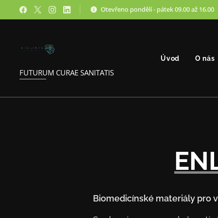
Otevřeno pondělí - pátek 09.00 až 16.00
Úvod
O nás
FUTURUM CURAE SANITATIS
EN
Biomedicínské materiály pro v