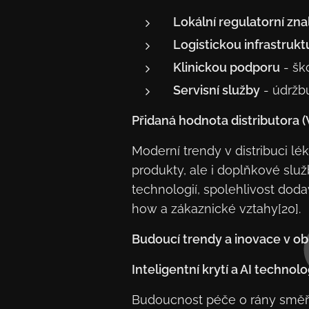
Lokální regulatorní zna
Logistickou infrastrukt
Klinickou podporu
- šk
Servisní služby
- údržb
Přidaná hodnota distributora 
Moderní trendy v distribuci lék
produkty, ale i doplňkové služ
technologií, spolehlivost dod
how a zákaznické vztahy[20].
Budoucí trendy a inovace v obla
Inteligentní krytí a AI technolo
Budoucnost péče o rány směřu