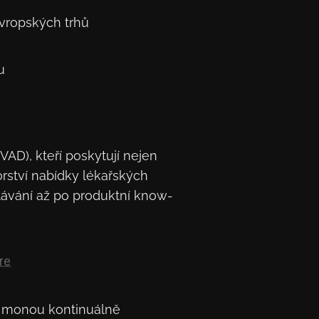
evropských trhů
u
VAD), kteří poskytují nejen
orství nabídky lékařských
ělávání až po produktní know-
é monou kontinuálně