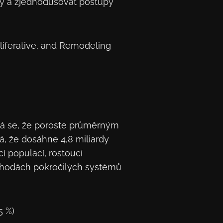
oby a zjednodušovat postupy
liferative, and Remodeling
ává se, že poroste průměrným
, že dosáhne 4,8 miliardy
í populací, rostoucí
ýhodách pokročilých systémů
5 %)