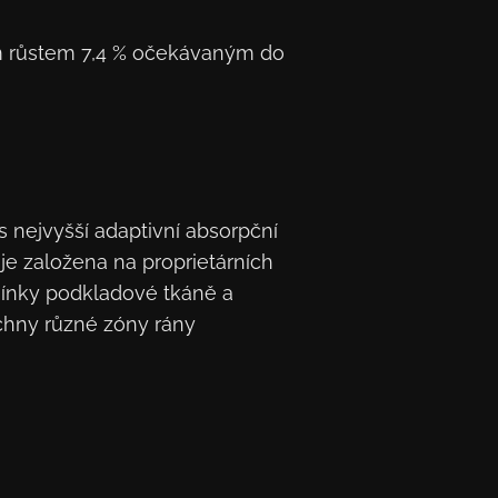
ím růstem 7,4 % očekávaným do
 nejvyšší adaptivní absorpční
 je založena na proprietárních
mínky podkladové tkáně a
echny různé zóny rány