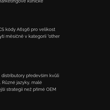
-marketingové klinické
S kódy A6196 pro velikost
ytí měsíčně v kategorii "other
 distributory především kvůli
]. Různé jazyky, malé
ější strategií než přímé OEM