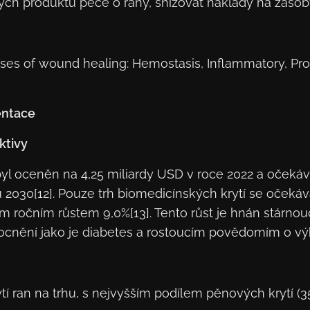
iných produktů péče o rány, snižovat náklady na zás
es of wound healing: Hemostasis, Inflammatory, Pro
entace
ktivy
n byl oceněn na 4,25 miliardy USD v roce 2022 a oček
030[12]. Pouze trh biomedicínských krytí se očekává
ročním růstem 9,0%[13]. Tento růst je hnán stárnouc
ocnění jako je diabetes a rostoucím povědomím o v
tí ran na trhu, s nejvyšším podílem pěnových krytí (3