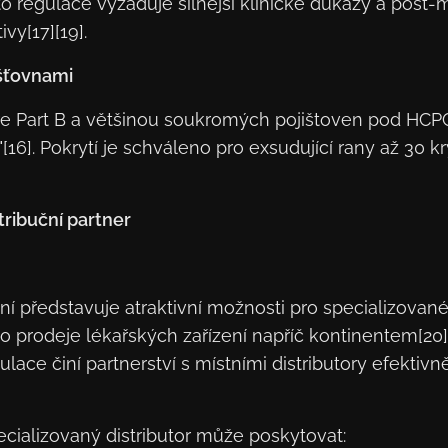
Tato regulace vyžaduje silnější klinické důkazy a post
vy[17][19].
šťovnami
 Part B a většinou soukromých pojištoven pod HCPC
"[16]. Pokrytí je schváleno pro exsudující rany až 30 kr
tribuční partner
ní představuje atraktivní možnosti pro specializované
ho prodeje lékařských zařízení napříč kontinentem[20
ulace činí partnerství s místními distributory efektivn
ecializovaný distributor může poskytovat: