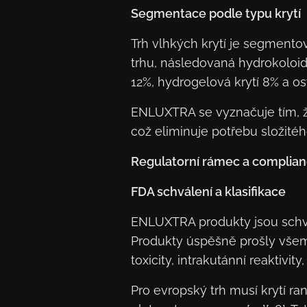
Segmentace podle typu krytí
Trh vlhkých krytí je segmento
trhu, následovaná hydrokoloidní
12%, hydrogelová krytí 8% a ost
ENLUXTRA se vyznačuje tím, ž
což eliminuje potřebu složitého
Regulatorní rámec a complia
FDA schválení a klasifikace
ENLUXTRA produkty jsou schvál
Produkty úspěšně prošly všem
toxicity, intrakutánní reaktivi
Pro evropský trh musí krytí r