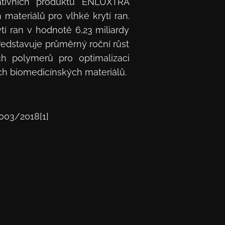
vativních produktů ENLUXTRA
ateriálů pro vlhké krytí ran.
í ran v hodnotě 6,23 miliardy
ředstavuje průměrný roční růst
ch polymerů pro optimalizaci
ích biomedicínských materiálů.
7003/2018[1]