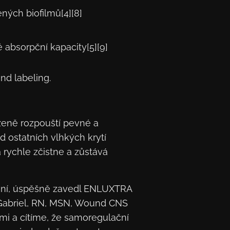
ných biofilmů[4][8]
absorpční kapacity[5][9]
nd labeling.
zeně rozpouští pevné a
d ostatních vlhkých krytí
rychle zčistne a zůstává
zení, úspěšně zavedl ENLUXTRA
e Gabriel, RN, MSN, Wound CNS
mi a cítíme, že samoregulační