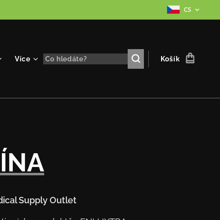
CS
Více
Košík
ÍNA
ical Supply Outlet