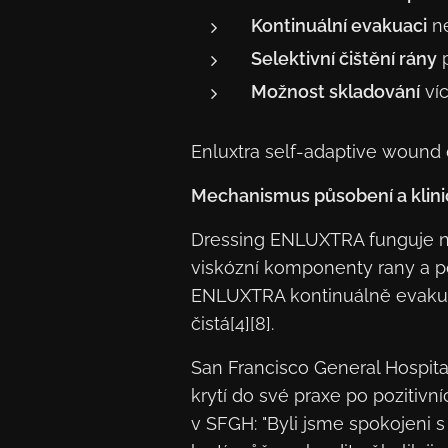
Kontinuální evakuaci
ne
Selektivní čištění rány
p
Možnost skladování
víc
Enluxtra self-adaptive wound 
Mechanismus působení a klin
Dressing ENLUXTRA funguje na 
viskózní komponenty rany a pot
ENLUXTRA kontinuálně evakuuj
čistá[4][8].
San Francisco General Hospit
krytí do své praxe po pozitiv
v SFGH: "Byli jsme spokojeni 